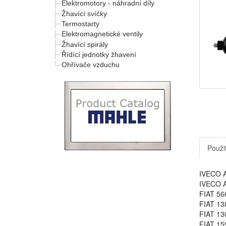
Elektromotory - náhradní díly
Žhavící svíčky
Termostarty
Elektromagnetické ventily
Žhavící spirály
Řídící jednotky žhavení
Ohřívače vzduchu
Použit
IVECO A
IVECO A
FIAT 56
FIAT 13
FIAT 13
FIAT 15