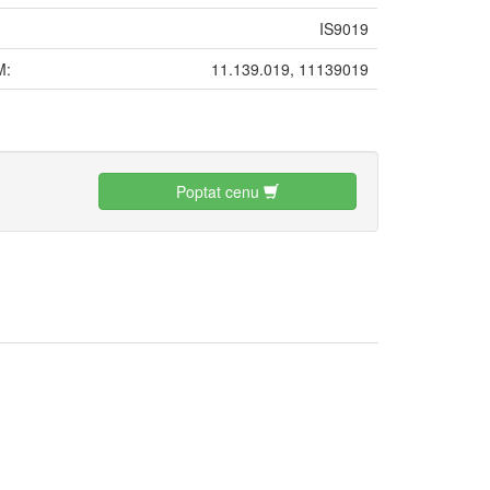
IS9019
M:
11.139.019, 11139019
:
Poptat cenu