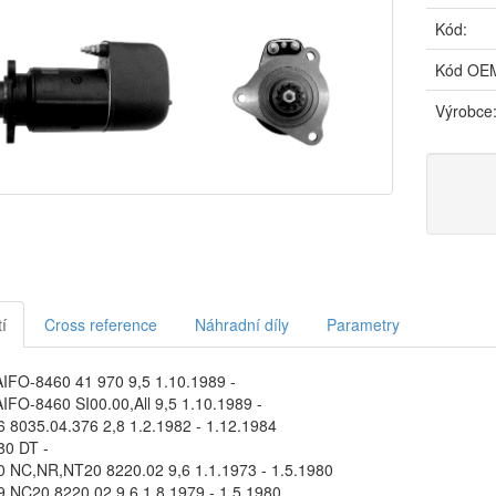
Kód:
Kód OE
Výrobce
í
Cross reference
Náhradní díly
Parametry
IFO-8460 41 970 9,5 1.10.1989 -
IFO-8460 SI00.00,All 9,5 1.10.1989 -
6 8035.04.376 2,8 1.2.1982 - 1.12.1984
80 DT -
0 NC,NR,NT20 8220.02 9,6 1.1.1973 - 1.5.1980
9 NC20 8220.02 9,6 1.8.1979 - 1.5.1980