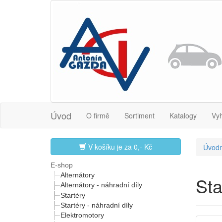
Úvod
O firmě
Sortiment
Katalogy
Vy
V košíku je za
0,- Kč
Úvodn
E-shop
Alternátory
St
Alternátory - náhradní díly
Startéry
Startéry - náhradní díly
Elektromotory