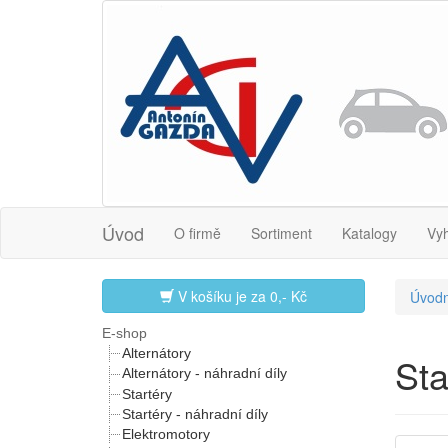
Úvod
O firmě
Sortiment
Katalogy
Vy
V košíku je za
0,- Kč
Úvodn
E-shop
Alternátory
St
Alternátory - náhradní díly
Startéry
Startéry - náhradní díly
Elektromotory