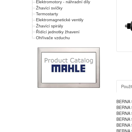
Elektromotory - náhradní díly
Žhavící svíčky
Termostarty
Elektromagnetické ventily
Žhavící spirály
Řídící jednotky žhavení
Ohřívače vzduchu
Použit
BERNA 5
BERNA 5
BERNA 5
BERNA 5
BERNA 5
BERNA 5