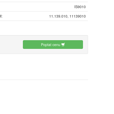
IS9010
M:
11.139.010, 11139010
:
Poptat cenu