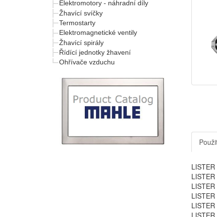
Elektromotory - náhradní díly
Žhavící svíčky
Termostarty
Elektromagnetické ventily
Žhavící spirály
Řídící jednotky žhavení
Ohřívače vzduchu
Použit
LISTER 
LISTER
LISTER
LISTER
LISTER
LISTER