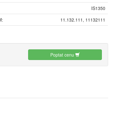
IS1350
M:
11.132.111, 11132111
:
Poptat cenu