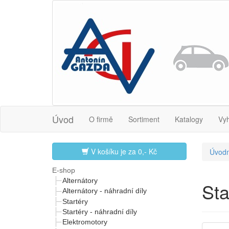
Úvod
O firmě
Sortiment
Katalogy
Vy
V košíku je za
0,- Kč
Úvodn
E-shop
Alternátory
St
Alternátory - náhradní díly
Startéry
Startéry - náhradní díly
Elektromotory