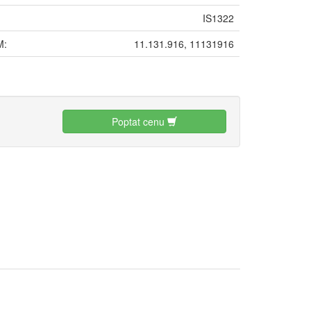
IS1322
M:
11.131.916, 11131916
:
Poptat cenu