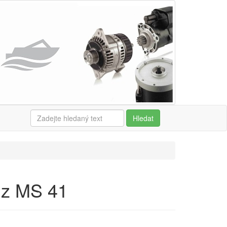
Hledat
1z MS 41