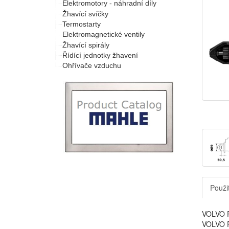
Elektromotory - náhradní díly
Žhavící svíčky
Termostarty
Elektromagnetické ventily
Žhavící spirály
Řídící jednotky žhavení
Ohřívače vzduchu
Použit
VOLVO P
VOLVO P