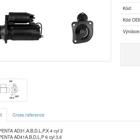
Kód:
Kód OE
Výrobce
í
Cross reference
ENTA AD31,A,B,D,L,P,X 4 cyl 2
ENTA AD41A,B,D,L,P 6 cyl 3,6