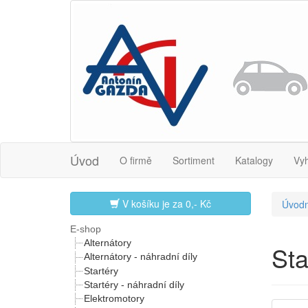
Úvod
O firmě
Sortiment
Katalogy
Vy
V košíku je za
0,- Kč
Úvodn
E-shop
Alternátory
St
Alternátory - náhradní díly
Startéry
Startéry - náhradní díly
Elektromotory