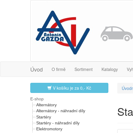
Úvod
O firmě
Sortiment
Katalogy
Vy
V košíku je za
0,- Kč
Úvodn
E-shop
Alternátory
St
Alternátory - náhradní díly
Startéry
Startéry - náhradní díly
Elektromotory