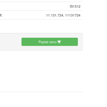
IS1312
M:
11.131.724, 11131724
:
Poptat cenu