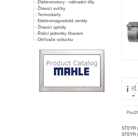
Elektromotory - náhradní díly
Žhavící svíčky
Termostarty
Elektromagnetické ventily
Žhavící spirály
Řídící jednotky žhavení
Ohřívače vzduchu
Použit
STEYR (
STEYR (