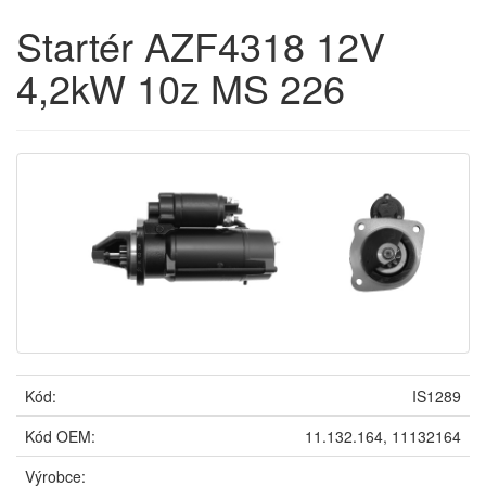
Startér AZF4318 12V
4,2kW 10z MS 226
Kód:
IS1289
Kód OEM:
11.132.164, 11132164
Výrobce: