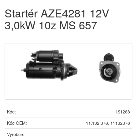
Startér AZE4281 12V
3,0kW 10z MS 657
Kód:
IS1288
Kód OEM:
11.132.376, 11132376
Výrobce: