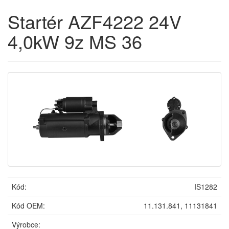
Startér AZF4222 24V
4,0kW 9z MS 36
Kód:
IS1282
Kód OEM:
11.131.841, 11131841
Výrobce: