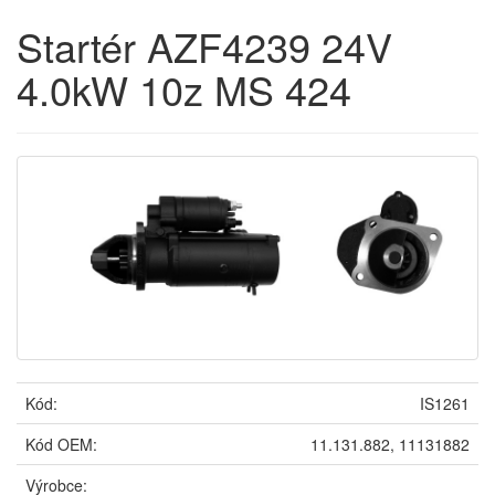
Startér AZF4239 24V
4.0kW 10z MS 424
Kód:
IS1261
Kód OEM:
11.131.882, 11131882
Výrobce: