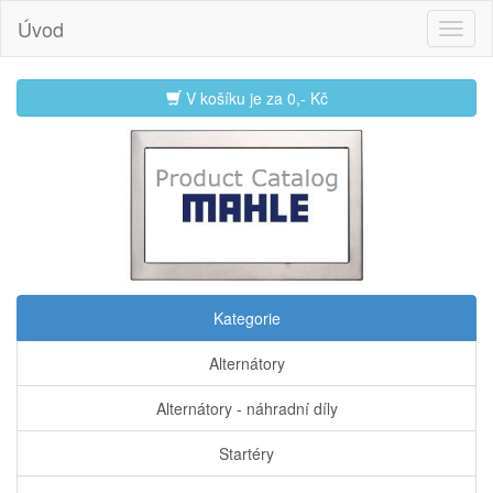
Úvod
V košíku je za
0,- Kč
Kategorie
Alternátory
Alternátory - náhradní díly
Startéry