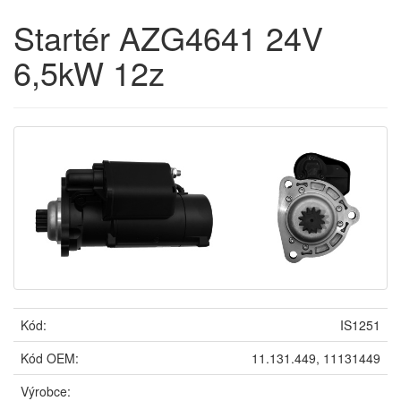
Startér AZG4641 24V
6,5kW 12z
Kód:
IS1251
Kód OEM:
11.131.449, 11131449
Výrobce: