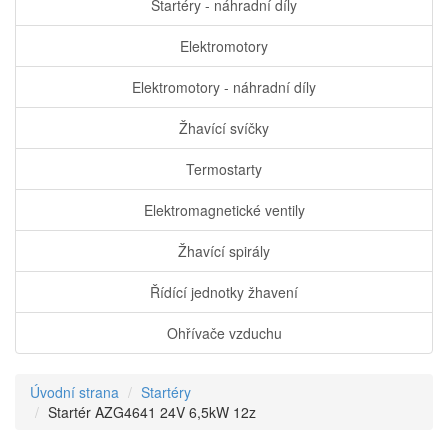
Startéry - náhradní díly
Elektromotory
Elektromotory - náhradní díly
Žhavící svíčky
Termostarty
Elektromagnetické ventily
Žhavící spirály
Řídící jednotky žhavení
Ohřívače vzduchu
Úvodní strana
Startéry
Startér AZG4641 24V 6,5kW 12z