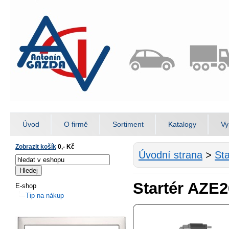
Úvod
O firmě
Sortiment
Katalogy
Vy
Zobrazit košík
0,- Kč
Úvodní strana
>
Sta
Startér AZE
E-shop
Tip na nákup