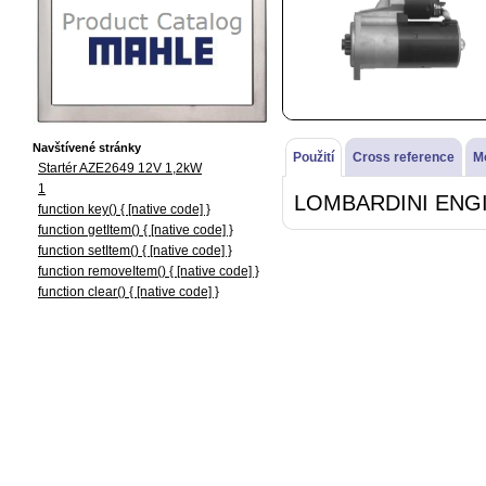
Navštívené stránky
Použití
Cross reference
M
Startér AZE2649 12V 1,2kW
1
LOMBARDINI ENGI
function key() { [native code] }
function getItem() { [native code] }
function setItem() { [native code] }
function removeItem() { [native code] }
function clear() { [native code] }