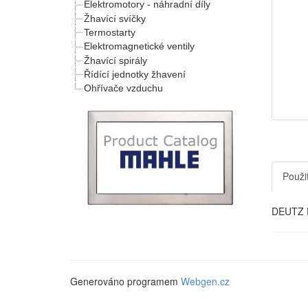
Elektromotory - náhradní díly
Žhavící svíčky
Termostarty
Elektromagnetické ventily
Žhavící spirály
Řídící jednotky žhavení
Ohřívače vzduchu
Použit
DEUTZ D
Generováno programem
Webgen.cz