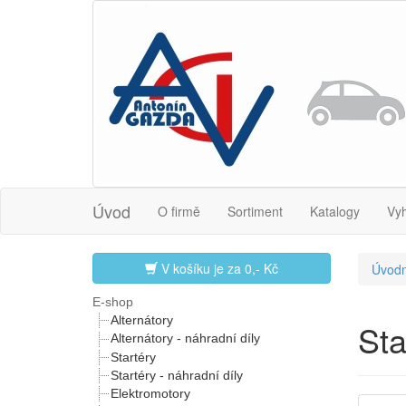
Úvod
O firmě
Sortiment
Katalogy
Vy
V košíku je za
0,- Kč
Úvodn
E-shop
Alternátory
St
Alternátory - náhradní díly
Startéry
Startéry - náhradní díly
Elektromotory