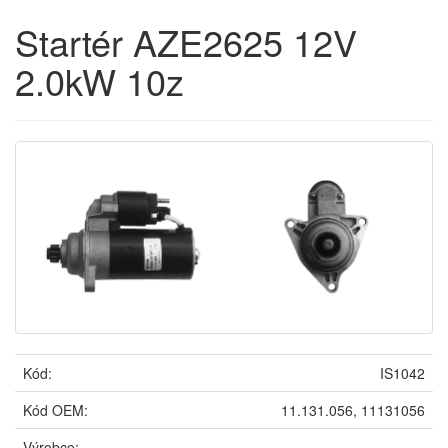
Startér AZE2625 12V
2.0kW 10z
Kód:
IS1042
Kód OEM:
11.131.056, 11131056
Výrobce: