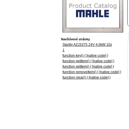
Navštívené stránky
Startér AZJ3375 24V 4.0kW 10z
1
function key() { [native code] }
function getItem() { [native code] }
function setItem() { [native code] }
function removeItem() { [native code] }
function clear() { [native code] }