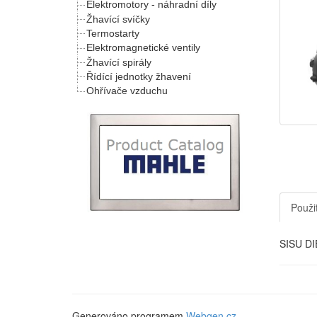
Elektromotory - náhradní díly
Žhavící svíčky
Termostarty
Elektromagnetické ventily
Žhavící spirály
Řídící jednotky žhavení
Ohřívače vzduchu
Použit
SISU DI
Generováno programem
Webgen.cz