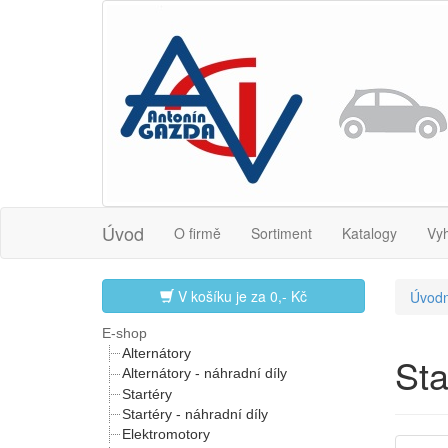
Úvod
O firmě
Sortiment
Katalogy
Vy
V košíku je za
0,- Kč
Úvodn
E-shop
Alternátory
Sta
Alternátory - náhradní díly
Startéry
Startéry - náhradní díly
Elektromotory