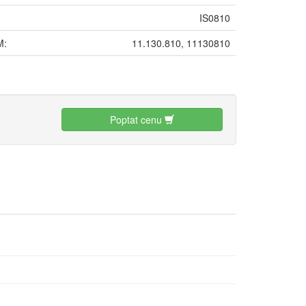
IS0810
M:
11.130.810, 11130810
:
Poptat cenu