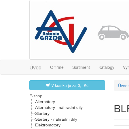
Úvod
O firmě
Sortiment
Katalogy
Vy
V košíku je za
0,- Kč
Úvodn
E-shop
Alternátory
BL
Alternátory - náhradní díly
Startéry
Startéry - náhradní díly
Elektromotory