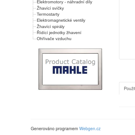
Elektromotory - náhradní díly
Žhavící svíčky
Termostarty
Elektromagnetické ventily
Žhavící spirály
Řídící jednotky žhavení
Ohřívače vzduchu
Použit
Generováno programem
Webgen.cz