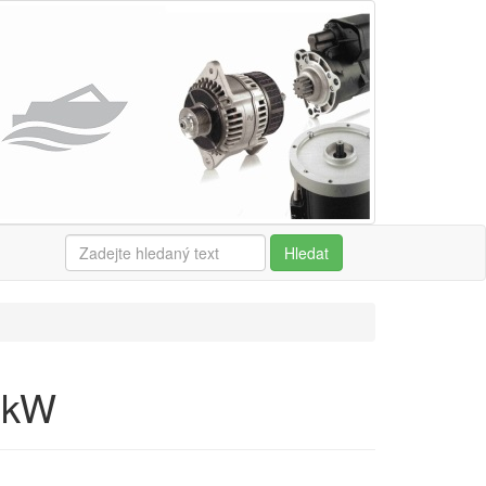
Hledat
2kW