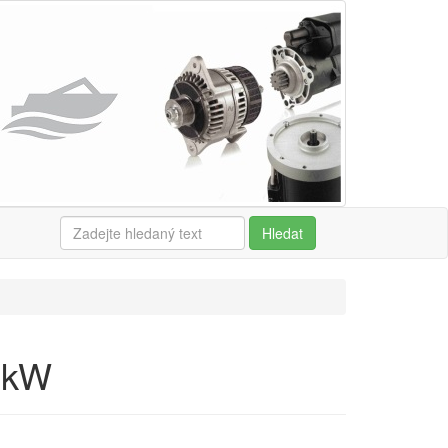
Hledat
0kW