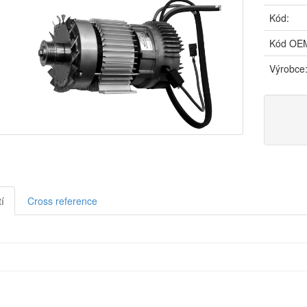
Kód:
Kód OE
Výrobce
í
Cross reference