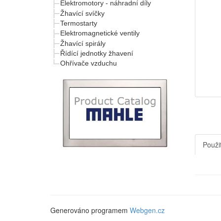
Elektromotory - náhradní díly
Žhavící svíčky
Termostarty
Elektromagnetické ventily
Žhavící spirály
Řídící jednotky žhavení
Ohřívače vzduchu
Použit
Generováno programem
Webgen.cz