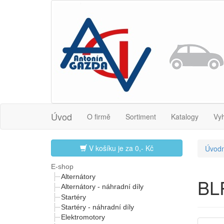
Úvod
O firmě
Sortiment
Katalogy
Vy
V košíku je za
0,- Kč
Úvodn
E-shop
Alternátory
BL
Alternátory - náhradní díly
Startéry
Startéry - náhradní díly
Elektromotory