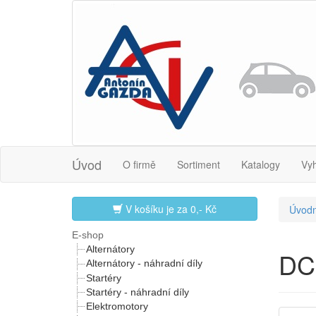
Úvod
O firmě
Sortiment
Katalogy
Vy
V košíku je za
0,- Kč
Úvodn
E-shop
Alternátory
DC
Alternátory - náhradní díly
Startéry
Startéry - náhradní díly
Elektromotory