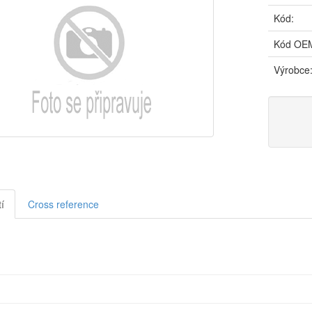
Kód:
Kód OE
Výrobce
í
Cross reference