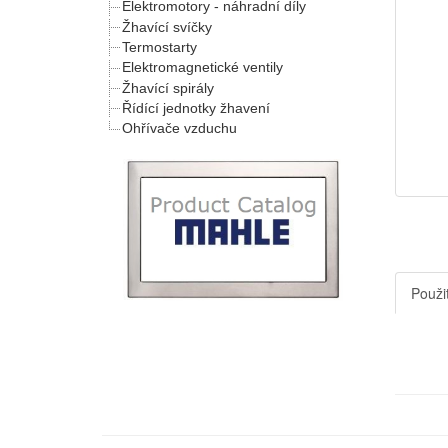
Elektromotory - náhradní díly
Žhavící svíčky
Termostarty
Elektromagnetické ventily
Žhavící spirály
Řídící jednotky žhavení
Ohřívače vzduchu
Použit