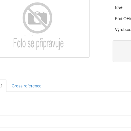
Kód:
Kód OE
Výrobce
í
Cross reference