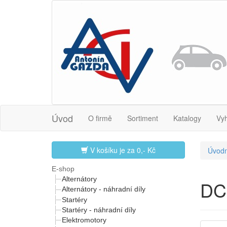
Úvod
O firmě
Sortiment
Katalogy
Vy
V košíku je za
0,- Kč
Úvodn
E-shop
Alternátory
DC
Alternátory - náhradní díly
Startéry
Startéry - náhradní díly
Elektromotory