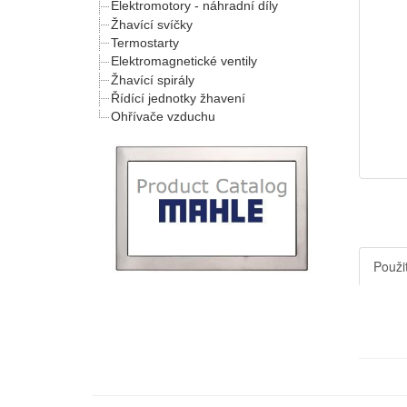
Elektromotory - náhradní díly
Žhavící svíčky
Termostarty
Elektromagnetické ventily
Žhavící spirály
Řídící jednotky žhavení
Ohřívače vzduchu
Použit