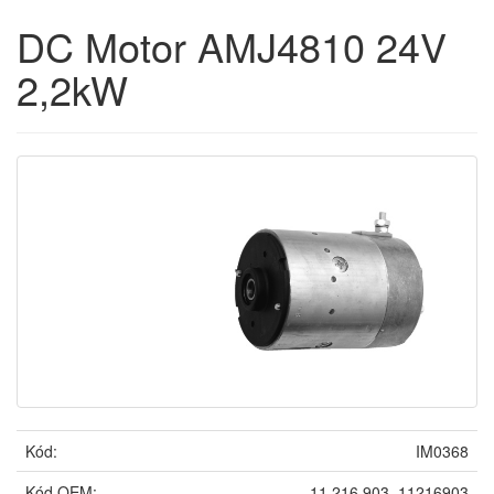
DC Motor AMJ4810 24V
2,2kW
Kód:
IM0368
Kód OEM:
11.216.903, 11216903