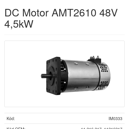
DC Motor AMT2610 48V
4,5kW
Kód:
IM0333
Kód OEM:
11.216.217, 11216217