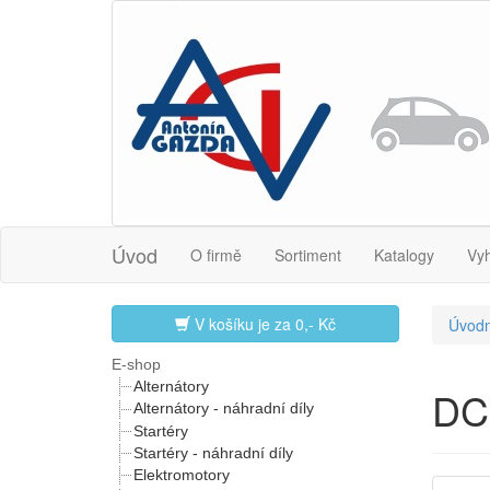
Úvod
O firmě
Sortiment
Katalogy
Vy
V košíku je za
0,- Kč
Úvodn
E-shop
Alternátory
DC
Alternátory - náhradní díly
Startéry
Startéry - náhradní díly
Elektromotory