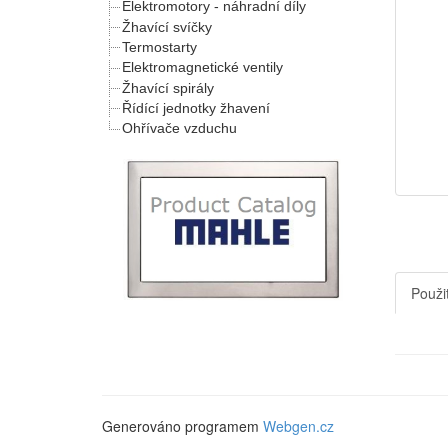
Elektromotory - náhradní díly
Žhavící svíčky
Termostarty
Elektromagnetické ventily
Žhavící spirály
Řídící jednotky žhavení
Ohřívače vzduchu
Použit
Generováno programem
Webgen.cz