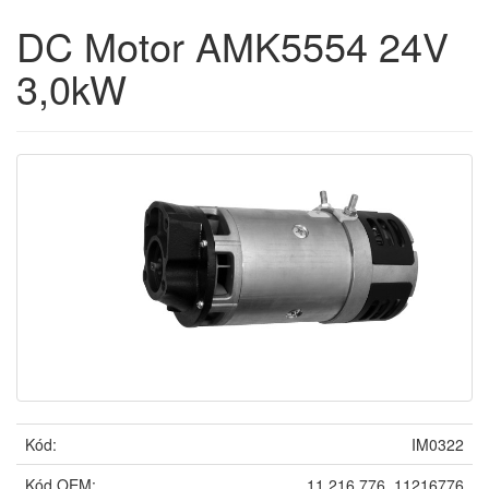
DC Motor AMK5554 24V
3,0kW
Kód:
IM0322
Kód OEM:
11.216.776, 11216776