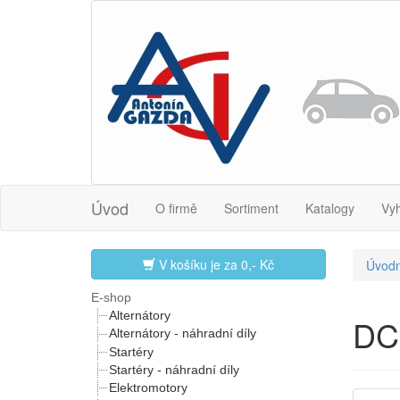
Úvod
O firmě
Sortiment
Katalogy
Vy
V košíku je za
0,- Kč
Úvodn
E-shop
Alternátory
DC
Alternátory - náhradní díly
Startéry
Startéry - náhradní díly
Elektromotory