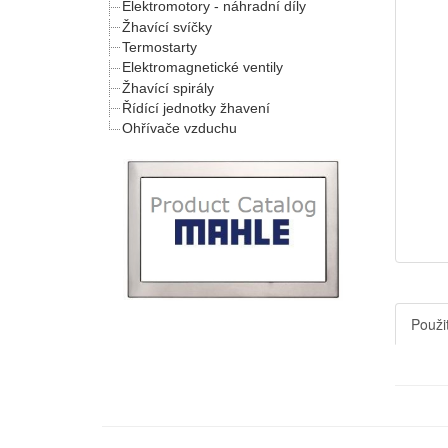
Elektromotory - náhradní díly
Žhavící svíčky
Termostarty
Elektromagnetické ventily
Žhavící spirály
Řídící jednotky žhavení
Ohřívače vzduchu
Použit