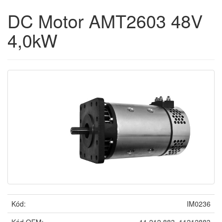
DC Motor AMT2603 48V
4,0kW
Kód:
IM0236
Kód OEM:
11.212.883, 11212883