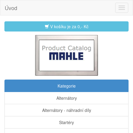
Úvod
V košíku je za
0,- Kč
Kategorie
Alternátory
Alternátory - náhradní díly
Startéry