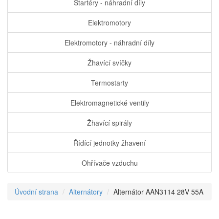
Startéry - náhradní díly
Elektromotory
Elektromotory - náhradní díly
Žhavící svíčky
Termostarty
Elektromagnetické ventily
Žhavící spirály
Řídící jednotky žhavení
Ohřívače vzduchu
Úvodní strana
Alternátory
Alternátor AAN3114 28V 55A