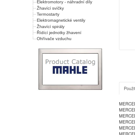
Elektromotory - náhradní díly
Žhavící svíčky
Termostarty
Elektromagnetické ventily
Žhavící spirály
Řídící jednotky žhavení
Ohřívače vzduchu
Použit
MERCEDE
MERCEDE
MERCEDE
MERCEDE
MERCEDE
MERCEDE