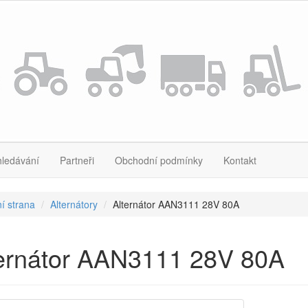
hledávání
Partneři
Obchodní podmínky
Kontakt
í strana
Alternátory
Alternátor AAN3111 28V 80A
ternátor AAN3111 28V 80A