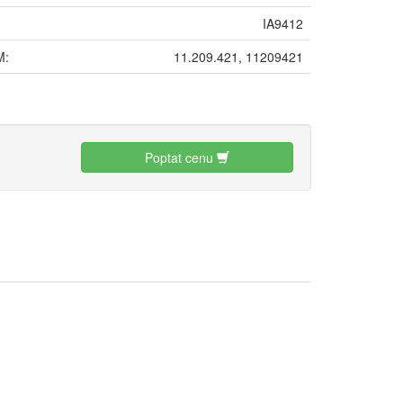
IA9412
M:
11.209.421, 11209421
:
Poptat cenu