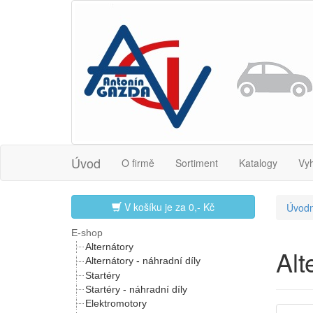
Úvod
O firmě
Sortiment
Katalogy
Vy
V košíku je za
0,- Kč
Úvodn
E-shop
Alternátory
Al
Alternátory - náhradní díly
Startéry
Startéry - náhradní díly
Elektromotory