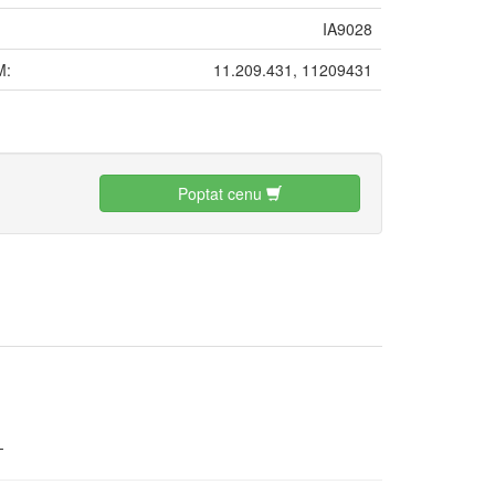
IA9028
M:
11.209.431, 11209431
:
Poptat cenu
-