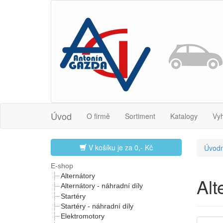
Úvod
O firmě
Sortiment
Katalogy
Vy
V košíku je za
0,- Kč
Úvodn
E-shop
Alternátory
Al
Alternátory - náhradní díly
Startéry
Startéry - náhradní díly
Elektromotory