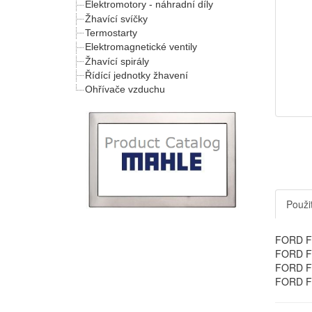
Elektromotory - náhradní díly
Žhavící svíčky
Termostarty
Elektromagnetické ventily
Žhavící spirály
Řídící jednotky žhavení
Ohřívače vzduchu
Použit
FORD FO
FORD FO
FORD FO
FORD FO