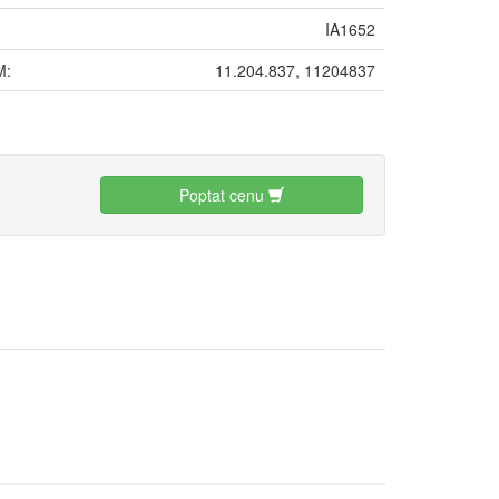
IA1652
M:
11.204.837, 11204837
:
Poptat cenu