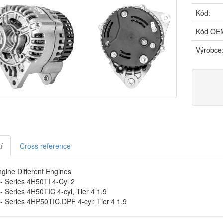
Kód:
Kód OE
Výrobce
í
Cross reference
gine Different Engines
- Series 4H50TI 4-Cyl 2
 Series 4H50TIC 4-cyl, Tier 4 1,9
- Series 4HP50TIC.DPF 4-cyl; Tier 4 1,9