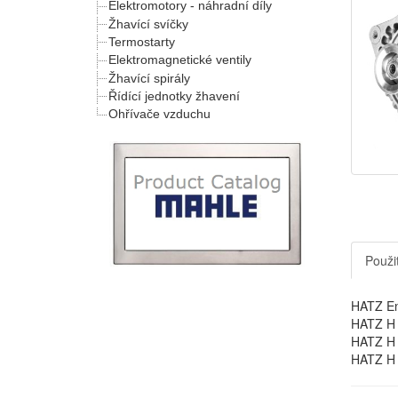
Elektromotory - náhradní díly
Žhavící svíčky
Termostarty
Elektromagnetické ventily
Žhavící spirály
Řídící jednotky žhavení
Ohřívače vzduchu
Použit
HATZ En
HATZ H 
HATZ H -
HATZ H 