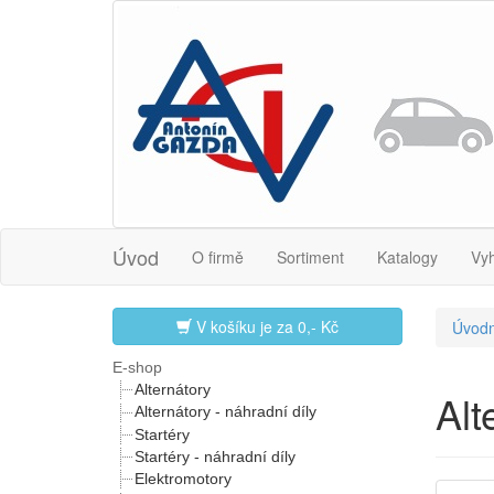
Úvod
O firmě
Sortiment
Katalogy
Vy
V košíku je za
0,- Kč
Úvodn
E-shop
Alternátory
Al
Alternátory - náhradní díly
Startéry
Startéry - náhradní díly
Elektromotory