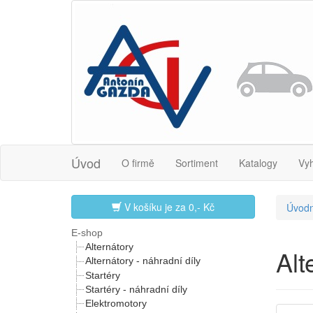
Úvod
O firmě
Sortiment
Katalogy
Vy
V košíku je za
0,- Kč
Úvodn
E-shop
Alternátory
Al
Alternátory - náhradní díly
Startéry
Startéry - náhradní díly
Elektromotory