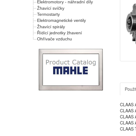
Elektromotory - náhradní díly
Žhavící svíčky
Termostarty
Elektromagnetické ventily
Žhavící spirály
Řídící jednotky žhavení
Ohřívače vzduchu
Použit
CLAAS A
CLAAS A
CLAAS A
CLAAS A
CLAAS T