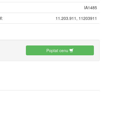
IA1485
M:
11.203.911, 11203911
:
Poptat cenu