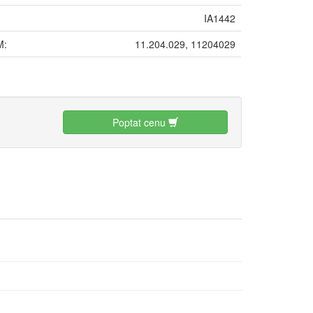
IA1442
M:
11.204.029, 11204029
:
Poptat cenu