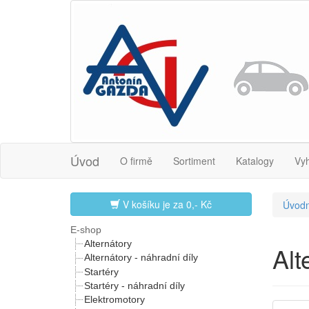
Úvod
O firmě
Sortiment
Katalogy
Vy
V košíku je za
0,- Kč
Úvodn
E-shop
Alternátory
Al
Alternátory - náhradní díly
Startéry
Startéry - náhradní díly
Elektromotory