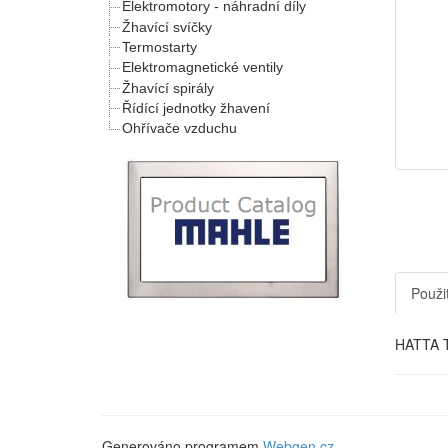
Elektromotory - náhradní díly
Žhavící svíčky
Termostarty
Elektromagnetické ventily
Žhavící spirály
Řídící jednotky žhavení
Ohřívače vzduchu
Použit
HATTA 
Generováno programem
Webgen.cz