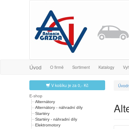
Úvod
O firmě
Sortiment
Katalogy
Vy
V košíku je za
0,- Kč
Úvodn
E-shop
Alternátory
Al
Alternátory - náhradní díly
Startéry
Startéry - náhradní díly
Elektromotory