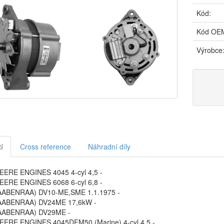
Kód:
Kód OE
Výrobce
í
Cross reference
Náhradní díly
ERE ENGINES 4045 4-cyl 4,5 -
ERE ENGINES 6068 6-cyl 6,8 -
AABENRAA) DV10-ME,SME 1.1.1975 -
AABENRAA) DV24ME 17,6kW -
AABENRAA) DV29ME -
ERE ENGINES 4045DFM50 (Marine) 4-cyl 4,5 -