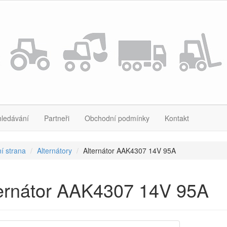
hledávání
Partneři
Obchodní podmínky
Kontakt
í strana
Alternátory
Alternátor AAK4307 14V 95A
ternátor AAK4307 14V 95A