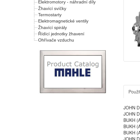
Elektromotory - náhradní díly
Žhavící svíčky
Termostarty
Elektromagnetické ventily
Žhavící spirály
Řídící jednotky žhavení
Ohřívače vzduchu
Použit
JOHN DE
JOHN DE
BUKH (
BUKH (
BUKH (
JOHN DE