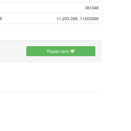
IA1348
M:
11.203.268, 11203268
:
Poptat cenu