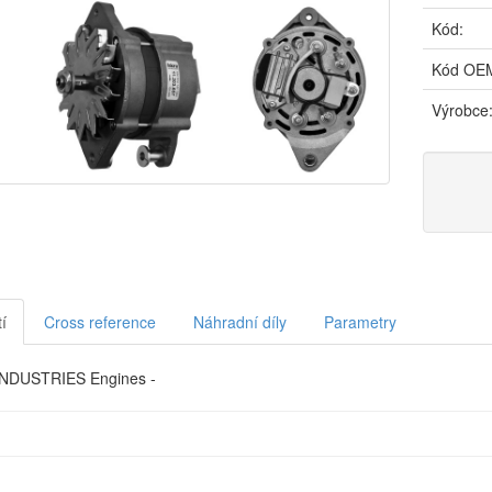
Kód:
Kód OE
Výrobce
í
Cross reference
Náhradní díly
Parametry
NDUSTRIES Engines -