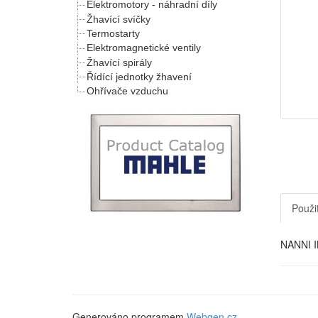
Elektromotory - náhradní díly
Žhavící svíčky
Termostarty
Elektromagnetické ventily
Žhavící spirály
Řídící jednotky žhavení
Ohřívače vzduchu
Použit
NANNI I
Generováno programem
Webgen.cz