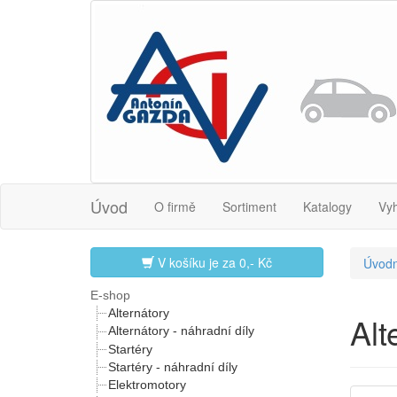
Úvod
O firmě
Sortiment
Katalogy
Vy
V košíku je za
0,- Kč
Úvodn
E-shop
Alternátory
Al
Alternátory - náhradní díly
Startéry
Startéry - náhradní díly
Elektromotory