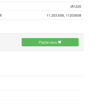
IA1220
M:
11.203.658, 11203658
:
Poptat cenu