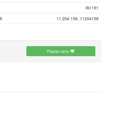
IA1191
M:
11.204.158, 11204158
:
Poptat cenu