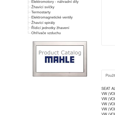
Elektromotory - náhradní díly
Žhavící svíčky
Termostarty
Elektromagnetické ventily
Žhavící spirály
Řídící jednotky žhavení
Ohřívače vzduchu
Použit
SEAT AL
VW (VOL
VW (VOL
VW (VOL
VW (VOL
VW (VOL