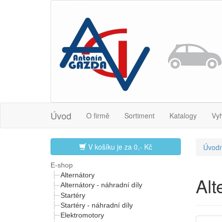
Úvod
O firmě
Sortiment
Katalogy
Vy
V košíku je za
0,- Kč
Úvodn
E-shop
Alternátory
Al
Alternátory - náhradní díly
Startéry
Startéry - náhradní díly
Elektromotory