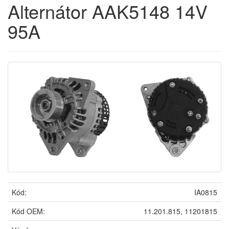
Alternátor AAK5148 14V
95A
Kód:
IA0815
Kód OEM:
11.201.815, 11201815