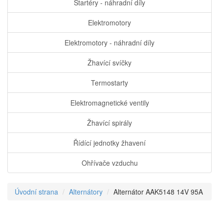
Startéry - náhradní díly
Elektromotory
Elektromotory - náhradní díly
Žhavící svíčky
Termostarty
Elektromagnetické ventily
Žhavící spirály
Řídící jednotky žhavení
Ohřívače vzduchu
Úvodní strana
Alternátory
Alternátor AAK5148 14V 95A