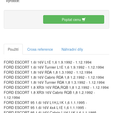
Výrobce:
Poptat cenu
Použití
Cross reference
Náhradní díly
FORD ESCORT 1.6i 16V L1E 1,6 1.9.1992 - 1.12.1994
FORD ESCORT 1.6i 16V Turnier L1E 1,6 1.9.1992 - 1.12.1994
FORD ESCORT 1.8i 16V RDA 1,8 1.3.1992 - 1.12.1994
FORD ESCORT 1.8i 16V Cabrio RDA 1,8 1.2.1992 - 1.12.1994
FORD ESCORT 1.8i 16V Turnier RDA 1,8 1.3.1992 - 1.12.1994
FORD ESCORT 1.8 XR3i 16V RDA,RQB 1,8 1.2.1992 - 1.12.1994
FORD ESCORT 1.8 XR3i 16V Cabrio RQB 1,8 1.2.1992 -
1.12.1994
FORD ESCORT 95 1.6i 16V L1H,L1K 1,6 1.1.1995 -
FORD ESCORT 95 1.6i 16V 4x4 L1E 1,6 1.1.1995 -
FORD ESCORT 95 1.6i 16V Cabrio L1H,L1K 1,6 1.1.1995 -