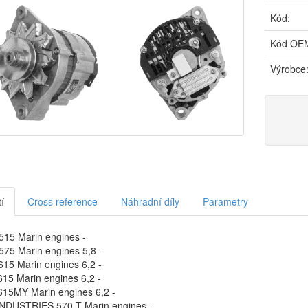
Kód:
Kód OE
Výrobce
í
Cross reference
Náhradní díly
Parametry
15 Marin engines -
75 Marin engines 5,8 -
15 Marin engines 6,2 -
15 Marin engines 6,2 -
15MY Marin engines 6,2 -
NDUSTRIES 570,T Marin engines -