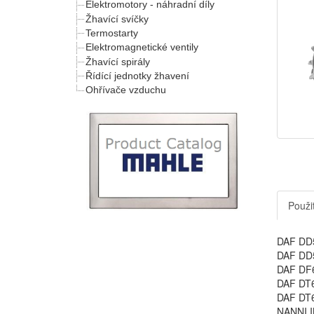
Elektromotory - náhradní díly
Žhavící svíčky
Termostarty
Elektromagnetické ventily
Žhavící spirály
Řídící jednotky žhavení
Ohřívače vzduchu
Použit
DAF DD5
DAF DD5
DAF DF6
DAF DT6
DAF DT6
NANNI I