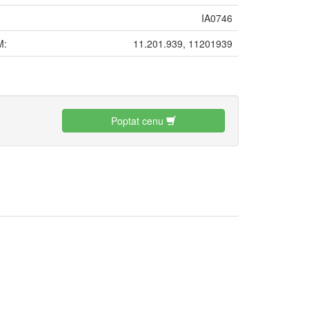
IA0746
M:
11.201.939, 11201939
:
Poptat cenu