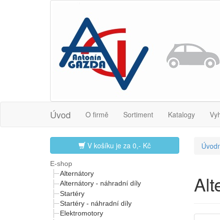
Úvod
O firmě
Sortiment
Katalogy
Vy
V košíku je za
0,- Kč
Úvodn
E-shop
Alternátory
Al
Alternátory - náhradní díly
Startéry
Startéry - náhradní díly
Elektromotory