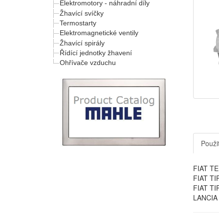
Elektromotory - náhradní díly
Žhavící svíčky
Termostarty
Elektromagnetické ventily
Žhavící spirály
Řídící jednotky žhavení
Ohřívače vzduchu
Použit
FIAT TEM
FIAT TIP
FIAT TIP
LANCIA 