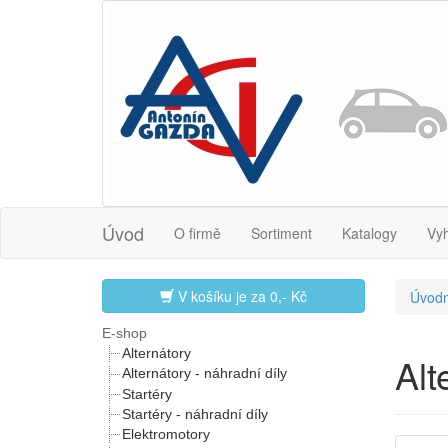
Úvod
O firmě
Sortiment
Katalogy
Vy
V košíku je za
0,- Kč
Úvodn
E-shop
Alternátory
Alt
Alternátory - náhradní díly
Startéry
Startéry - náhradní díly
Elektromotory