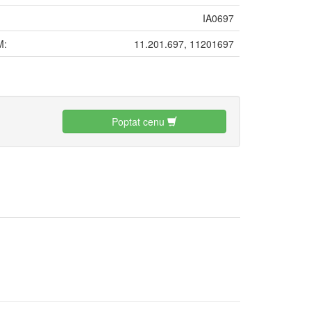
IA0697
M:
11.201.697, 11201697
:
Poptat cenu