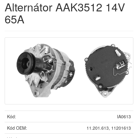
Alternátor AAK3512 14V
65A
Kód:
IA0613
Kód OEM:
11.201.613, 11201613