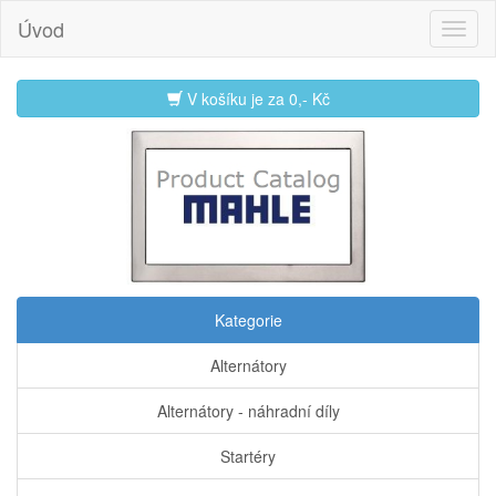
Úvod
V košíku je za
0,- Kč
Kategorie
Alternátory
Alternátory - náhradní díly
Startéry