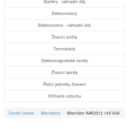
Startéry - náhradní díly
Elektromotory
Elektromotory - náhradní díly
Žhavící svíčky
Termostarty
Elektromagnetické ventily
Žhavící spirály
Řídící jednotky žhavení
Ohřívače vzduchu
Úvodní strana
Alternátory
Alternátor AAK3512 14V 65A