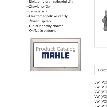
Elektromotory - náhradní díly
Žhavící svíčky
Termostarty
Elektromagnetické ventily
Žhavící spirály
Řídící jednotky žhavení
Ohřívače vzduchu
Použit
VW (VOL
VW (VOL
VW (VOL
VW (VOL
VW (VOL
VW (VOL