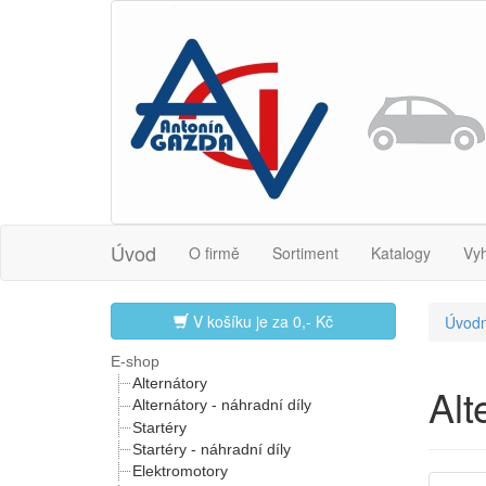
Úvod
O firmě
Sortiment
Katalogy
Vy
V košíku je za
0,- Kč
Úvodn
E-shop
Alternátory
Al
Alternátory - náhradní díly
Startéry
Startéry - náhradní díly
Elektromotory