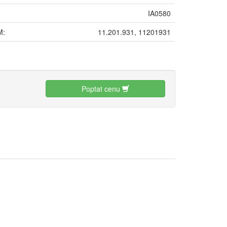
IA0580
M:
11.201.931, 11201931
:
Poptat cenu