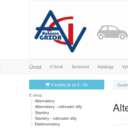
Úvod
O firmě
Sortiment
Katalogy
Vy
V košíku je za
0,- Kč
Úvodn
E-shop
Alternátory
Al
Alternátory - náhradní díly
Startéry
Startéry - náhradní díly
Elektromotory