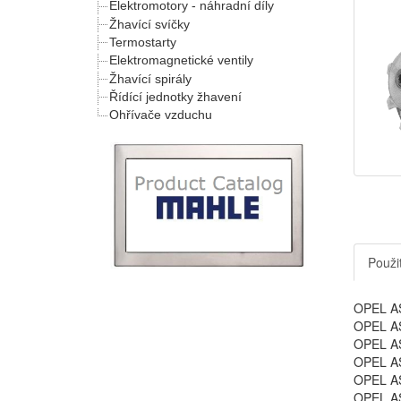
Elektromotory - náhradní díly
Žhavící svíčky
Termostarty
Elektromagnetické ventily
Žhavící spirály
Řídící jednotky žhavení
Ohřívače vzduchu
Použit
OPEL AS
OPEL AS
OPEL AS
OPEL AS
OPEL AS
OPEL AS