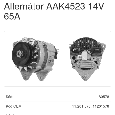
Alternátor AAK4523 14V
65A
Kód:
IA0578
Kód OEM:
11.201.578, 11201578