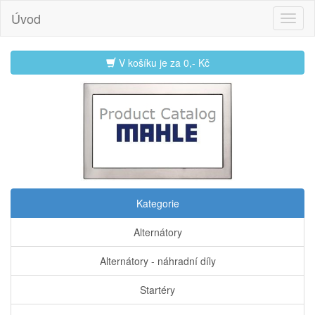
Úvod
V košíku je za
0,- Kč
Kategorie
Alternátory
Alternátory - náhradní díly
Startéry