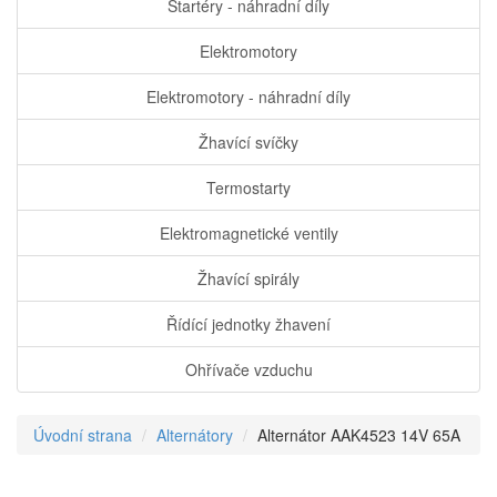
Startéry - náhradní díly
Elektromotory
Elektromotory - náhradní díly
Žhavící svíčky
Termostarty
Elektromagnetické ventily
Žhavící spirály
Řídící jednotky žhavení
Ohřívače vzduchu
Úvodní strana
Alternátory
Alternátor AAK4523 14V 65A