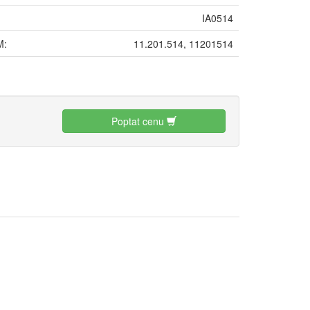
IA0514
M:
11.201.514, 11201514
:
Poptat cenu