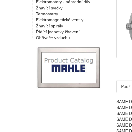
Elektromotory - náhradní díly
Žhavící svíčky
Termostarty
Elektromagnetické ventily
Žhavící spirály
Řídící jednotky žhavení
Ohřívače vzduchu
Použit
SAME D
SAME D
SAME D
SAME D
SAME D
SAME D