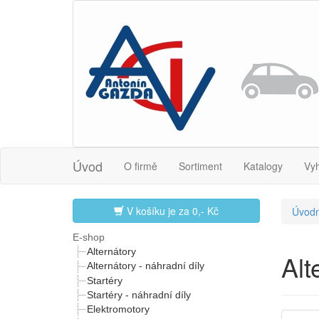
Úvod
O firmě
Sortiment
Katalogy
Vy
V košíku je za
0,- Kč
Úvodn
E-shop
Alternátory
Al
Alternátory - náhradní díly
Startéry
Startéry - náhradní díly
Elektromotory