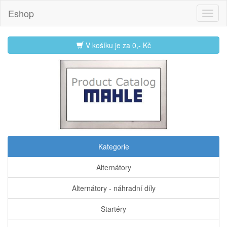
Eshop
V košíku je za
0,- Kč
Kategorie
Alternátory
Alternátory - náhradní díly
Startéry