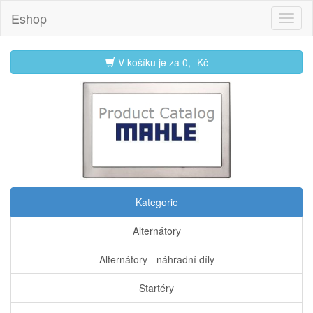
Eshop
V košíku je za
0,- Kč
Kategorie
Alternátory
Alternátory - náhradní díly
Startéry