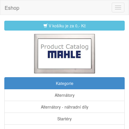
Eshop
V košíku je za
0,- Kč
Kategorie
Alternátory
Alternátory - náhradní díly
Startéry