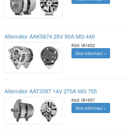
Alternátor AAK5874 28V 60A MG 440
Kód:
IA1652
Více informací »
Alternátor AAT3397 14V 270A MG 755
Kód:
IA1657
Více informací »