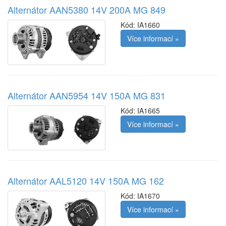
Alternátor AAN5380 14V 200A MG 849
Kód:
IA1660
Více informací »
Alternátor AAN5954 14V 150A MG 831
Kód:
IA1665
Více informací »
Alternátor AAL5120 14V 150A MG 162
Kód:
IA1670
Více informací »