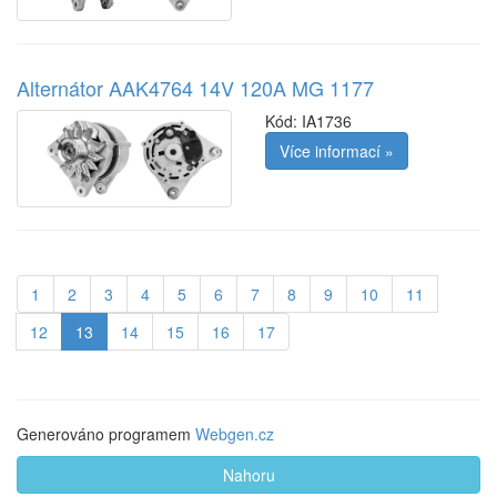
Alternátor AAK4764 14V 120A MG 1177
Kód:
IA1736
Více informací »
1
2
3
4
5
6
7
8
9
10
11
12
13
14
15
16
17
Generováno programem
Webgen.cz
Nahoru