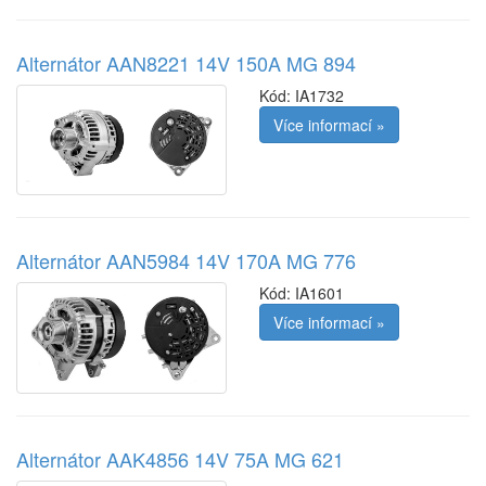
Alternátor AAN8221 14V 150A MG 894
Kód:
IA1732
Více informací »
Alternátor AAN5984 14V 170A MG 776
Kód:
IA1601
Více informací »
Alternátor AAK4856 14V 75A MG 621