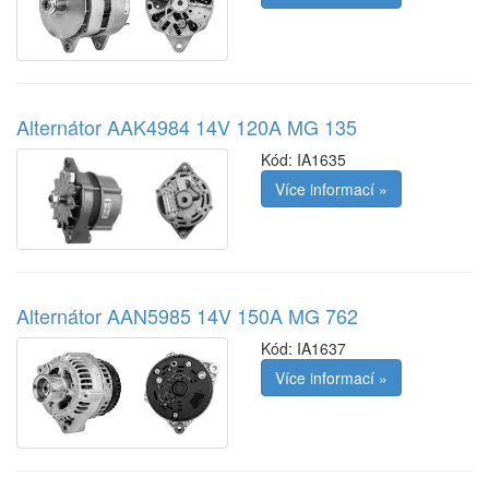
Alternátor AAK4984 14V 120A MG 135
Kód:
IA1635
Více informací »
Alternátor AAN5985 14V 150A MG 762
Kód:
IA1637
Více informací »