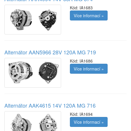
Kód:
IA1683
Více informací »
Alternátor AAN5966 28V 120A MG 719
Kód:
IA1686
Více informací »
Alternátor AAK4615 14V 120A MG 716
Kód:
IA1694
Více informací »