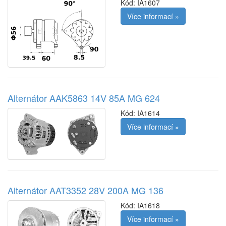
Kód:
IA1607
Více informací »
Alternátor AAK5863 14V 85A MG 624
Kód:
IA1614
Více informací »
Alternátor AAT3352 28V 200A MG 136
Kód:
IA1618
Více informací »