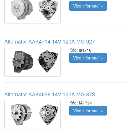
Více informací »
Alternátor AAK4714 14V 120A MG 927
Kód:
ia1716
Více informací »
Alternátor AAK4636 14V 120A MG 873
Kód:
IA1724
Více informací »