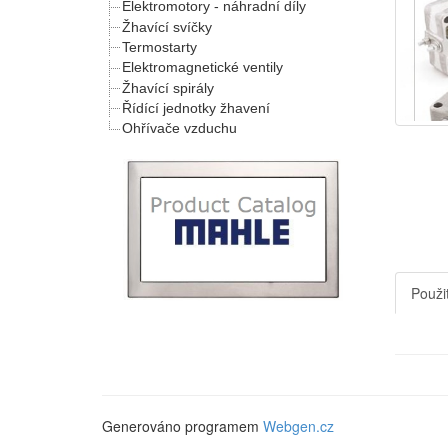
Elektromotory - náhradní díly
Žhavící svíčky
Termostarty
Elektromagnetické ventily
Žhavící spirály
Řídící jednotky žhavení
Ohřívače vzduchu
Použit
Generováno programem
Webgen.cz