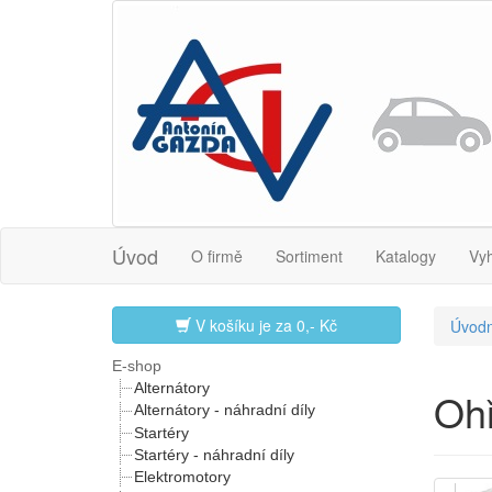
Úvod
O firmě
Sortiment
Katalogy
Vy
V košíku je za
0,- Kč
Úvodn
E-shop
Alternátory
Oh
Alternátory - náhradní díly
Startéry
Startéry - náhradní díly
Elektromotory