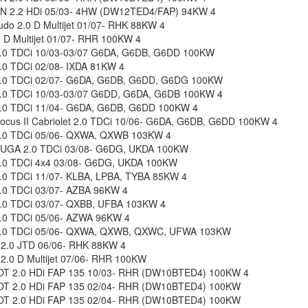
N 2.2 HDi 05/03- 4HW (DW12TED4/FAP) 94KW 4
udo 2.0 D Multijet 01/07- RHK 88KW 4
0 D Multijet 01/07- RHR 100KW 4
0 TDCi 10/03-03/07 G6DA, G6DB, G6DD 100KW
0 TDCi 02/08- IXDA 81KW 4
.0 TDCi 02/07- G6DA, G6DB, G6DD, G6DG 100KW
0 TDCi 10/03-03/07 G6DD, G6DA, G6DB 100KW 4
0 TDCi 11/04- G6DA, G6DB, G6DD 100KW 4
cus II Cabriolet 2.0 TDCi 10/06- G6DA, G6DB, G6DD 100KW 4
.0 TDCi 05/06- QXWA, QXWB 103KW 4
UGA 2.0 TDCi 03/08- G6DG, UKDA 100KW
0 TDCi 4x4 03/08- G6DG, UKDA 100KW
0 TDCi 11/07- KLBA, LPBA, TYBA 85KW 4
0 TDCi 03/07- AZBA 96KW 4
0 TDCi 03/07- QXBB, UFBA 103KW 4
0 TDCi 05/06- AZWA 96KW 4
.0 TDCi 05/06- QXWA, QXWB, QXWC, UFWA 103KW
2.0 JTD 06/06- RHK 88KW 4
2.0 D Multijet 07/06- RHR 100KW
T 2.0 HDi FAP 135 10/03- RHR (DW10BTED4) 100KW 4
T 2.0 HDi FAP 135 02/04- RHR (DW10BTED4) 100KW
T 2.0 HDi FAP 135 02/04- RHR (DW10BTED4) 100KW