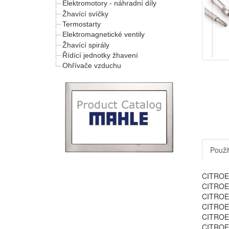
Elektromotory - náhradní díly
Žhavící svíčky
Termostarty
Elektromagnetické ventily
Žhavící spirály
Řídící jednotky žhavení
Ohřívače vzduchu
Použit
CITROE
CITROE
CITROE
CITROE
CITROE
CITROE