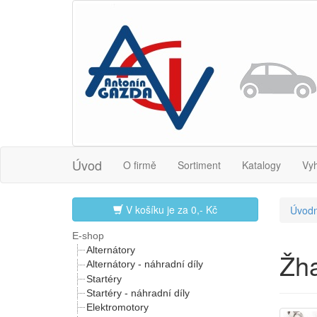
Úvod
O firmě
Sortiment
Katalogy
Vy
V košíku je za
0,- Kč
Úvodn
E-shop
Alternátory
Žha
Alternátory - náhradní díly
Startéry
Startéry - náhradní díly
Elektromotory