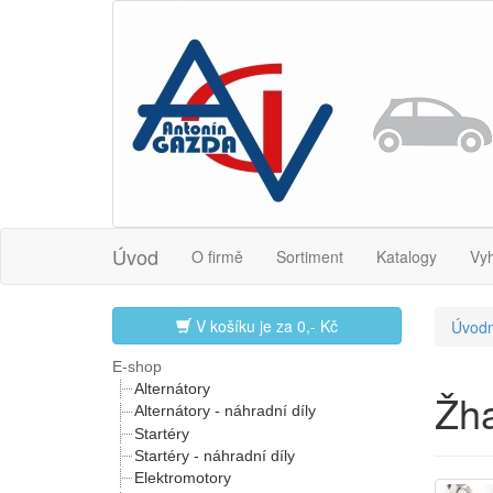
Úvod
O firmě
Sortiment
Katalogy
Vy
V košíku je za
0,- Kč
Úvodn
E-shop
Alternátory
Žha
Alternátory - náhradní díly
Startéry
Startéry - náhradní díly
Elektromotory