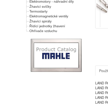
Elektromotory - náhradní díly
Žhavící svíčky
Termostarty
Elektromagnetické ventily
Žhavící spirály
Řídící jednotky žhavení
Ohřívače vzduchu
Použit
LAND RO
LAND RO
LAND RO
LAND RO
LAND RO