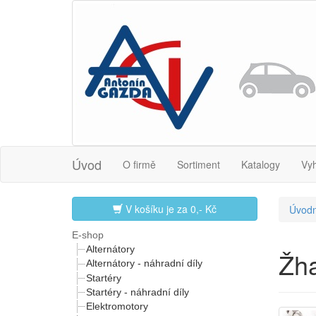
Úvod
O firmě
Sortiment
Katalogy
Vy
V košíku je za
0,- Kč
Úvodn
E-shop
Alternátory
Žha
Alternátory - náhradní díly
Startéry
Startéry - náhradní díly
Elektromotory