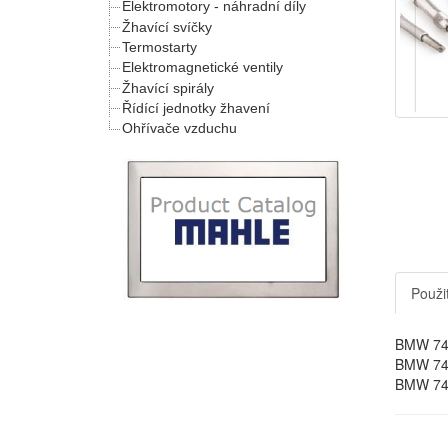
Elektromotory - náhradní díly
Žhavící svíčky
Termostarty
Elektromagnetické ventily
Žhavící spirály
Řídící jednotky žhavení
Ohřívače vzduchu
Použit
BMW 740
BMW 745
BMW 745